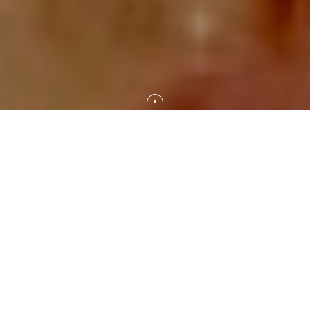
Descubre los mejores
restaurantes de lujo en Rioja
,
donde alta cocina y cultura vinícola se unen. Desde
estrellas Michelin hasta locales de alta gama, La Rioja
ofrece experiencias gastronómicas únicas que combinan
tradición e innovación. Sigue nuestros consejos para
reservar y vive una experiencia gourmet inolvidable en el
corazón del vino español