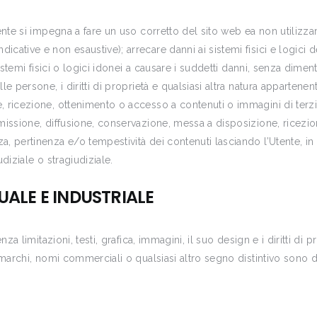
nte si impegna a fare un uso corretto del sito web ea non utilizzarlo
ative e non esaustive); arrecare danni ai sistemi fisici e logici del
istemi fisici o logici idonei a causare i suddetti danni, senza dimenti
e persone, i diritti di proprietà e qualsiasi altra natura appartenen
 ricezione, ottenimento o accesso a contenuti o immagini di terzi 
missione, diffusione, conservazione, messa a disposizione, ricezio
, pertinenza e/o tempestività dei contenuti lasciando l’Utente, in
diziale o stragiudiziale.
UALE E INDUSTRIALE
nza limitazioni, testi, grafica, immagini, il suo design e i diritti di
 marchi, nomi commerciali o qualsiasi altro segno distintivo sono di