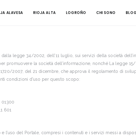
OJA ALAVESA
RIOJA ALTA
LOGROÑO
CHI SONO
BLO
ti dalla legge 34/2002, dell’11 luglio, sui servizi della società del
er promuovere la società dell’informazione, nonché La legge 15/1
D 1720/2007, del 21 dicembre, che approva il regolamento di svilu
enti condizioni d’uso per questo scopo:
ia 01300
11 601
 l’uso del Portale, compresi i contenuti e i servizi messi a disposi