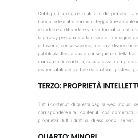
Obbligo di un corretto utilizzo del portale: L’Ute
buona fede e alle norme di legge (meramente indic
introdurre o diffondere virus informatici o altri s
la privacy personale o familiare e l’immagine dell
diffusione, conservazione, messa a disposizione,
pubblicità illecita quale conseguenza della tras
mancanza di veridicità, accuratezza, completezza
responsabili del portale da qualsiasi pretesa, giu
TERZO: PROPRIETÀ INTELLETT
Tutti i contenuti di questa pagina web, inclusi, se
corrispondere a tali contenuti, così come tutti i
proprietari, tutti i diritti su di essi sono riservati.
QUARTO: MINORI