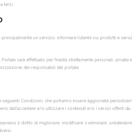
a terzi.
O
fre principalmente un servizio: informare l’utente sui prodotti e ser
 Portale sarà effettuato per finalità strettamente personali, private
rizzazione dei responsabili del portale.
lle seguenti Condizioni, che potranno essere aggiornate periodicam
rsi dall’accedere e/o utilizzare i contenuti e/o i servizi offerti da
servano il diritto di migliorare, modificare o eliminare, unilateralm
iversi.