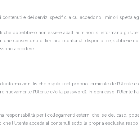
contenuti e dei servizi specifici a cui accedono i minori spetta agl
 che potrebbero non essere adatti ai minori, si informano gli Uten
che consentono di limitare i contenuti disponibili e, sebbene non s
 possono accedere.
le di informazioni fisiche ospitati nel proprio terminale dell’Utente 
dere nuovamente l’Utente e/o la password). In ogni caso, l’Utente ha
na responsabilità per i collegamenti esterni che, se del caso, pot
 che l’Utente acceda ai contenuti sotto la propria esclusiva respons