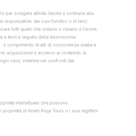
 per svolgere attività illecite o contrarie alla
 responsabile, dei suoi fornitori o di terzi,
care tutti quelli che violano o violano il l’onore,
te a terzi a seguito della trasmissione,
; il compimento di atti di concorrenza sleale e
ne, acquisizione o accesso ai contenuti; la
 ogni caso, indenne nei confronti dei
 proprietà intellettuale che possono
 proprietà di Amelí Rioja Tours o i suoi legittimi